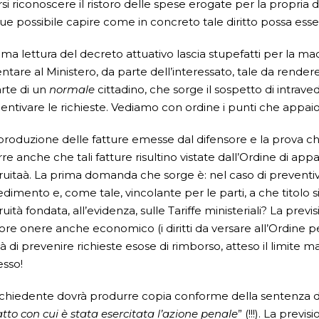
si riconoscere il ristoro delle spese erogate per la propria
e possibile capire come in concreto tale diritto possa esser
ima lettura del decreto attuativo lascia stupefatti per la ma
ntare al Ministero, da parte dell’interessato, tale da rende
rte di un
normale
cittadino, che sorge il sospetto di intraved
centivare le richieste. Vediamo con ordine i punti che appai
produzione delle fatture emesse dal difensore e la prova che
re anche che tali fatture risultino vistate dall’Ordine di app
uitaà. La prima domanda che sorge è: nel caso di preventivo 
dimento e, come tale, vincolante per le parti, a che titolo 
uità fondata, all’evidenza, sulle Tariffe ministeriali? La previ
iore onere anche economico (i diritti da versare all’Ordine per
ità di prevenire richieste esose di rimborso, atteso il limite 
sso!
 richiedente dovrà produrre copia conforme della sentenza d
atto con cui è stata esercitata l’azione penale
” (!!!). La pre