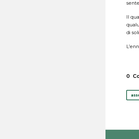
sente
Il qu
qualu
di so
L’enn
0
Co
ass