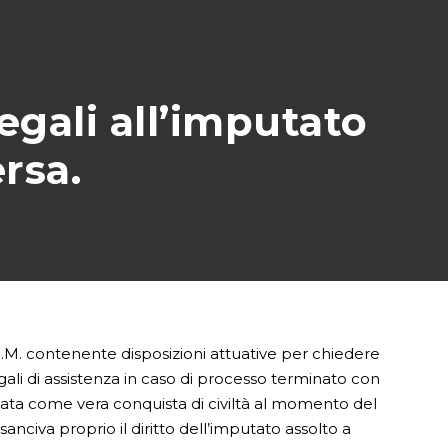
egali all’imputato
rsa.
.M. contenente disposizioni attuative per chiedere
egali di assistenza in caso di processo terminato con
utata come vera conquista di civiltà al momento del
 sanciva proprio il diritto dell’imputato assolto a