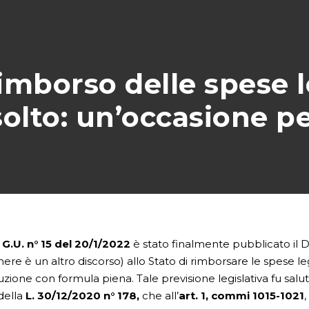
rimborso delle spese l
solto: un’occasione pe
a
G.U. n° 15 del 20/1/2022
è stato finalmente pubblicato il D
nere è un altro discorso) allo Stato di rimborsare le spese l
uzione con formula piena. Tale previsione legislativa fu sal
della
L. 30/12/2020 n° 178,
che all’
art. 1, commi 1015-1021
,