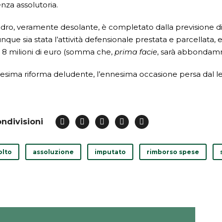
nza assolutoria.
adro, veramente desolante, è completato dalla previsione di
nque sia stata l’attività defensionale prestata e parcellata, 
li 8 milioni di euro (somma che,
prima facie
, sarà abbondamnt
esima riforma deludente, l’ennesima occasione persa dal le
ndivisioni
olto
assoluzione
imputato
rimborso spese