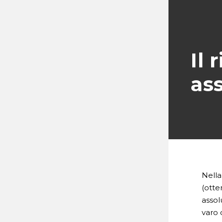
Il 
HOME
as
CHI SIAMO
SOCI
RASSEGNA STAMPA
PUBBLICAZIONI
Nell
(otte
CONTATTI
assol
varo 