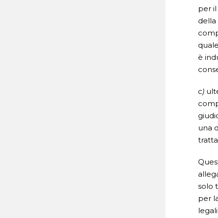
per i
della
compo
quale
è ind
conse
c)
ult
compr
giudi
una d
tratt
Quest
alleg
solo 
per l
legal