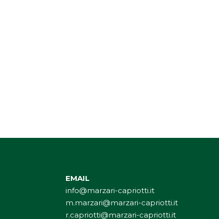
EMAIL
info@marzari-capriotti.it
m.marzari@marzari-capriotti.it
r.capriotti@marzari-capriotti.it