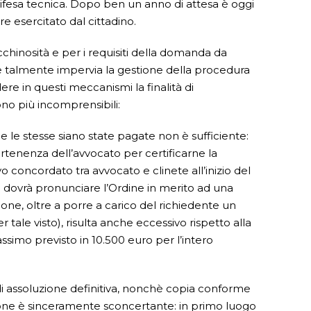
 difesa tecnica. Dopo ben un anno di attesa è oggi
e esercitato dal cittadino.
cchinosità e per i requisiti della domanda da
re talmente impervia la gestione della procedura
ere in questi meccanismi la finalità di
ono più incomprensibili:
 le stesse siano state pagate non è sufficiente:
artenenza dell’avvocato per certificarne la
concordato tra avvocato e clinete all’inizio del
si dovrà pronunciare l’Ordine in merito ad una
sione, oltre a porre a carico del richiedente un
 tale visto), risulta anche eccessivo rispetto alla
massimo previsto in 10.500 euro per l’intero
i assoluzione definitiva, nonchè copia conforme
visione è sinceramente sconcertante: in primo luogo