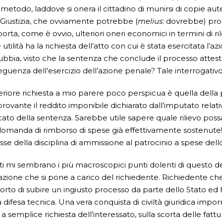
l metodo, laddove si onera il cittadino di munirsi di copie aut
 Giustizia, che ovviamente potrebbe (
melius
: dovrebbe) proc
rta, come è ovvio, ulteriori oneri economici in termini di ril
 utilità ha la richiesta dell’atto con cui è stata esercitata l’
ubbia, visto che la sentenza che conclude il processo attest
guenza dell’esercizio dell’azione penale? Tale interrogati
eriore richiesta a mio parere poco perspicua è quella dell
ovante il reddito imponibile dichiarato dall’imputato relat
cato della sentenza. Sarebbe utile sapere quale rilievo po
omanda di rimborso di spese già effettivamente sostenute!
asse della disciplina di ammissione al patrocinio a spese del
i mi sembrano i più macroscopici punti dolenti di questo decr
azione che si pone a carico del richiedente. Richiedente che
torto di subire un ingiusto processo da parte dello Stato 
a difesa tecnica. Una vera conquista di civiltà giuridica impor
i a semplice richiesta dell’interessato, sulla scorta delle fa