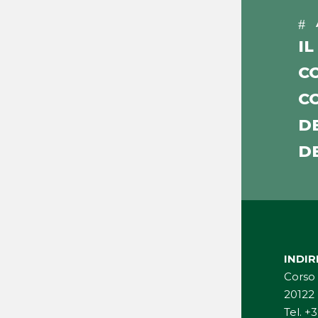
IL
C
C
D
D
INDI
Corso 
20122
Tel.
+3