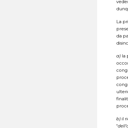
veder
dunqu
La pr
prese
da pa
disin
a)
la 
occor
congr
proce
congr
ulter
final
proce
b)
il
“
dell’