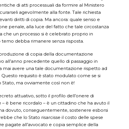
entiche di atti processuali da formire al Ministero
urarseli agevolmente alla fonte. Tale richiesta
evanti diritti di copia. Ma ancora: quale senso e
azione penale, alla luce del fatto che tale circostanza
a che un processo si è celebrato proprio in
vo temo debba rimanere senza risposta.
a produzione di copia della documentazione
ivo all’anno precedente quello di passaggio in
ssa mai avere una tale documentazione rispetto ad
 Questo requisito è stato modulato come se si
lo Stato, ma ovviamente così non è!
eto attuativo, sotto il profilo dell’onere di
 – è bene ricordalo – è un cittadino che ha avuto il
ed ha dovuto, conseguentemente, sostenere esborsi
rebbe che lo Stato risarcisse il costo delle spese
tture pagate all’avvocato e copia semplice della